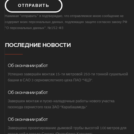
ОТПРАВИТЬ
Нажимая "отправить" я подтверждаю, что отправляемое мною сообщение не
содержит моих персональных данных, подлежащих защите согласно закону РФ
"О персональных данных", №152-Ф3
ПОСЛЕДНИЕ НОВОСТИ
Об окончании работ
Успешно завершён монтаж 15-ти метровой 250-ти тонной сушильной
башни в САО 3 сернокислотного цеха ПАО "ЧЦЗ".
Об окончании работ
Завершен монтаж и пуско-наладочные работы нового участка
газохода сернистого газа ЗАО "Карабашмедь"
Об окончании работ
Завершено проектирование дымовой трубы высотой 100 метров для
котельной в городе Сегежа (Республика Карелия)